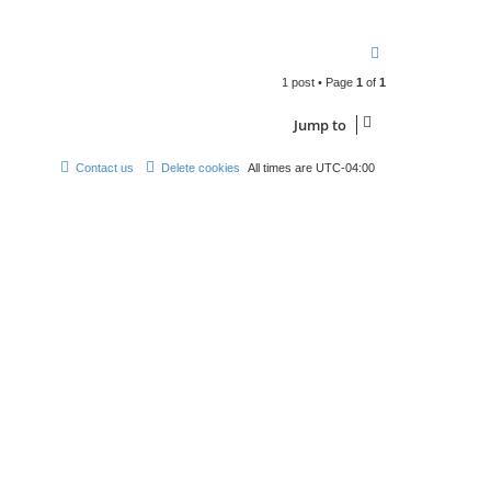
b
e
r
t
T
w
o
a
y
1 post • Page
1
of
1
p
p
e
Jump to
Contact us
Delete cookies
All times are
UTC-04:00