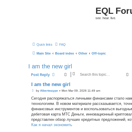
EQL Fo
see. hear. live.
Quick links
FAQ
Main Site
Board index
Other
Off-topic
I am the new girl
S
Post Reply
I am the new girl
P
by
Albertwaype
»
Mon Mar 09, 2026 11:49 am
o
s
Сегодня распоряжаться личными финансами стало нам
t
технологиям. В новом материале рассказывается, точ
финансовых инструментов и воспользоваться выгодны
дебетовая карта МТС Деньги, инновационный криптова
представлен обзор лучших кредитных предложений, к
Как я начал экономить