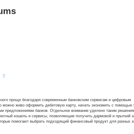
rums
earch
Advanced search
ного проще благодаря современным банковским сервисам и цифровым
но можно живо оформить дебетовую карту, начать экономить с помощью
ми предложениями банков. Отдельное внимание уделено таким решения
лютный кошель и сервисы, позволяющие получить дармовой и прыткий з
оторые помогают выбрать подходящий финансовый продукт для разных з