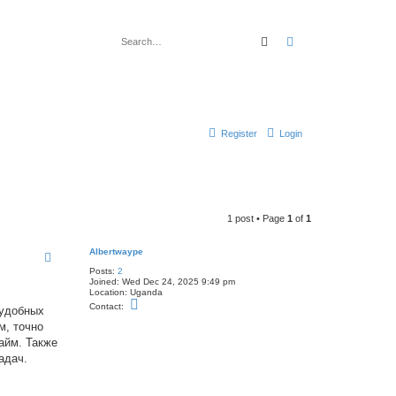
Search
Advanced search
Register
Login
1 post • Page
1
of
1
Albertwaype
Posts:
2
Joined:
Wed Dec 24, 2025 9:49 pm
Location:
Uganda
C
Contact:
 удобных
o
n
м, точно
t
айм. Также
a
c
адач.
t
A
l