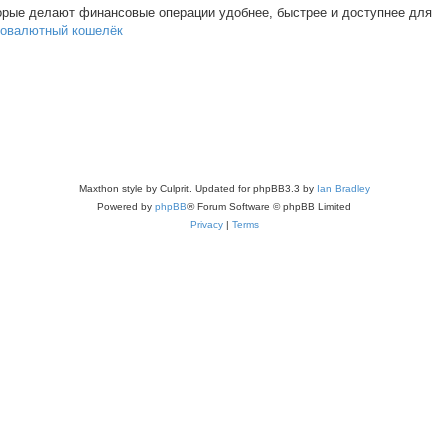
орые делают финансовые операции удобнее, быстрее и доступнее для
птовалютный кошелёк
Maxthon style by Culprit. Updated for phpBB3.3 by
Ian Bradley
Powered by
phpBB
® Forum Software © phpBB Limited
Privacy
|
Terms